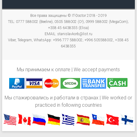
Все права защищены © IT-Doctor 2018 - 2019
TEL: 0777 588002 (Beeline); 0505 588002 (O!); 0999 588002 (MegaCom);
+358 45 6438355 (Elisa)
EMAIL: stanislavkorb@list.ru
Viber, Telegram, WhatsApp: +996 777 588002; +996 505588002, +358 45
6438355
Мы принимаем к оплате | We accept payments
Мы стажировались и работали в странах | We worked or
practiced in following countries