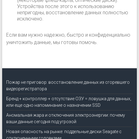
(некоторые флеш-карты, оптические диски).
Устройства после этого к использованию
непригодны, восстановление данных полностью
исключено.
Если вам нужно надежно, быстро и конфиденциально
уничтожить данные, мы готовы помочь.
Пожар не приговор: восстановление данных из сгоревшего
видеорегистратора
Бренд + контроллер + отсутствие ОЗУ = ловушка для данных,
или еще одно напоминание о назначении SSD
Аномальная жара и отключения электроэнергии: почему
ваши данные сегодня под угрозой
Новая опасность на рынке: поддельные диски Seagate с
отключенными головками