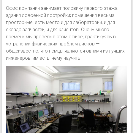
Офис компании занимает половину первого этажа
здания довоенной постройки; помещения весьма
просторные, есть место и для лаборатории, и для
склада запчастей, и для клиентов. Очень много
времени мы провели в этом офисе, практикуясь в
устранении физических проблем дисков —
общеизвестно, что немцы являются одними из лучших
инженеров, им есть, чему научить.