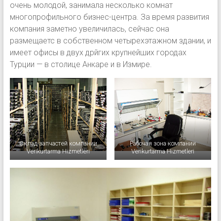
очень молодой, занимала несколько комнат
многопрофильного бизнес-центра. За время развития
компания заметно увеличилась, сейчас она
размещаетс в собственном четырехэтажном здании, и
имеет офисы в двух дрйгих крупнейших городах
Турции — в столице Анкаре и в Измире.
Склад запчастей компании
Рабочая зона компании
Verikurtarma Hizmetleri
Verikurtarma Hizmetleri