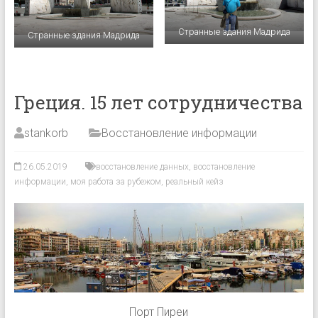
Странные здания Мадрида
Странные здания Мадрида
Греция. 15 лет сотрудничества
stankorb
Восстановление информации
26.05.2019
восстановление данных
,
восстановление
информации
,
моя работа за рубежом
,
реальный кейз
Порт Пиреи