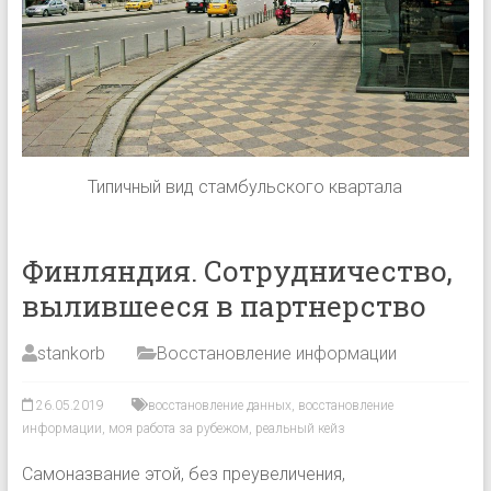
Типичный вид стамбульского квартала
Финляндия. Сотрудничество,
вылившееся в партнерство
stankorb
Восстановление информации
26.05.2019
восстановление данных
,
восстановление
информации
,
моя работа за рубежом
,
реальный кейз
Самоназвание этой, без преувеличения,