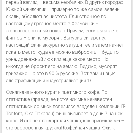
первый взгляд – весьма необычно. В других городах
Южной Финляндии – примерно то же самое: зелень,
скалы, абсолютная чистота. Единственное по
настоящему грязное место в Хельсинки –
железнодорожный вокзал. Причем, если вы знаете
финнов – они не мусорят. Выкурив сигаретку,
настоящий финн аккуратно затушит ее и затем начнет
искать место, куда ее можно выбросить – будь то
урна, дренажный люк или еще какое место. Но
никогда не бросит его на землю. Видимо, мусорят
приезжие – а это в 90 % русские. Вот вам и нация
электрификации и индустриализации :D.
Финляндия много курит и пьет много кофе. По
статистике (правда, ее источник мне неизвестен –
статистикой со мной поделился владелец компании IT-
Tohtorit, Юха Пакален) финн выпивает в день 7 чашек
кофе. И это не стандартная чашка, как привыкли мы –
это здоровенная кружка! Кофейная чашка Юхи, к