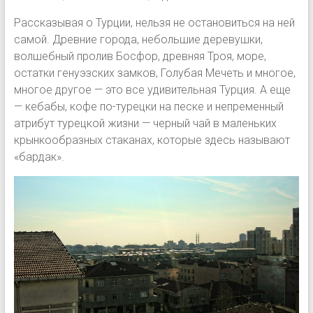
Рассказывая о Турции, нельзя не остановиться на ней
самой. Древние города, небольшие деревушки,
волшебный пролив Босфор, древняя Троя, море,
остатки генуэзских замков, Голубая Мечеть и многое,
многое другое — это все удивительная Турция. А еще
— кебабы, кофе по-турецки на песке и непременный
атрибут турецкой жизни — черный чай в маленьких
крынкообразных стаканах, которые здесь называют
«бардак».