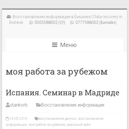
Восстановление информации в Бишкеке | Data recovery in
Bishkek
0505588002 (О!)
0777588002 (Билайн)
Меню
моя работа за рубежом
Испания. Семинар в Мадриде
stankorb
Восстановление информации
26.05.2019
восстановление данных
,
восстановление
информации
,
моя работа за рубежом
,
реальный кейз