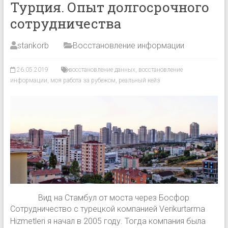
Турция. Опыт долгосрочного
сотрудничества
stankorb
Восстановление информации
26.05.2019
восстановление данных
,
восстановление
информации
,
моя работа за рубежом
,
реальный кейз
Вид на Стамбул от моста через Босфор
Сотрудничество с турецкой компанией Verikurtarma
Hizmetleri я начал в 2005 году. Тогда компания была