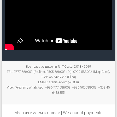
Все права защищены © IT-Doctor 2018 - 2019
TEL: 0777 588002 (Beeline); 0505 588002 (O!); 0999 588002 (MegaCom);
+358 45 6438355 (Elisa)
EMAIL: stanislavkorb@list.ru
Viber, Telegram, WhatsApp: +996 777 588002; +996 505588002, +358 45
6438355
Мы принимаем к оплате | We accept payments