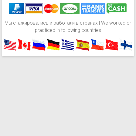
Мы стажировались и работали в странах | We worked or
practiced in following countries