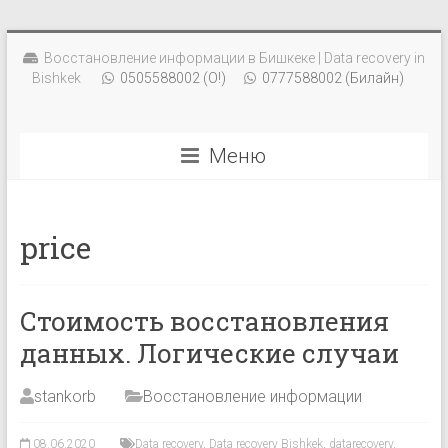
Восстановление информации в Бишкеке | Data recovery in
Bishkek
0505588002 (О!)
0777588002 (Билайн)
Меню
price
Стоимость восстановления
данных. Логические случаи
stankorb
Восстановление информации
08.06.2020
Data recovery
,
Data recovery Bishkek
,
datarecovery
,