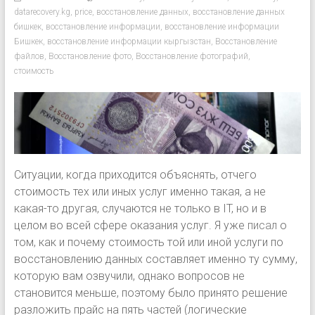
datarecovery.kg
,
price
,
восстановление данных
,
восстановление данных
бишкек
,
восстановление информации
,
восстановление информации
Бишкек
,
восстановление информации кыргызстан
,
Восстановление
файлов
,
Восстановление фото
,
Восстановление фотографий
,
стоимость
Ситуации, когда приходится объяснять, отчего
стоимость тех или иных услуг именно такая, а не
какая-то другая, случаются не только в IT, но и в
целом во всей сфере оказания услуг. Я уже
писал
о
том, как и почему стоимость той или иной услуги по
восстановлению данных составляет именно ту сумму,
которую вам озвучили, однако вопросов не
становится меньше, поэтому было принято решение
разложить прайс на пять частей (логические