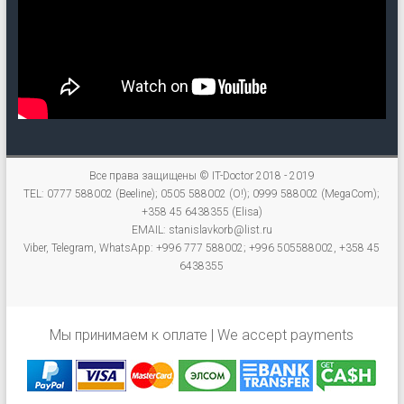
Все права защищены © IT-Doctor 2018 - 2019
TEL: 0777 588002 (Beeline); 0505 588002 (O!); 0999 588002 (MegaCom);
+358 45 6438355 (Elisa)
EMAIL: stanislavkorb@list.ru
Viber, Telegram, WhatsApp: +996 777 588002; +996 505588002, +358 45
6438355
Мы принимаем к оплате | We accept payments