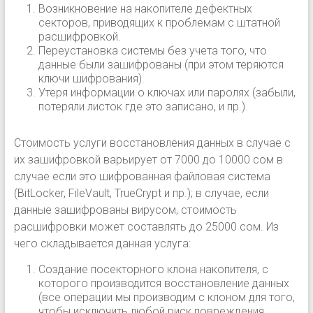
Возникновение на накопителе дефектных
секторов, приводящих к проблемам с штатной
расшифровкой.
Переустановка системы без учета того, что
данные были зашифрованы (при этом теряются
ключи шифрования).
Утеря информации о ключах или паролях (забыли,
потеряли листок где это записано, и пр.).
Стоимость услуги восстановления данных в случае с
их зашифровкой варьирует от 7000 до 10000 сом в
случае если это шифрованная файловая система
(BitLocker, FileVault, TrueCrypt и пр.); в случае, если
данные зашифрованы вирусом, стоимость
расшифровки может составлять до 25000 сом. Из
чего складывается данная услуга:
Создание посекторного клона накопителя, с
которого производится восстановление данных
(все операции мы производим с клоном для того,
чтобы исключить любой риск повреждения