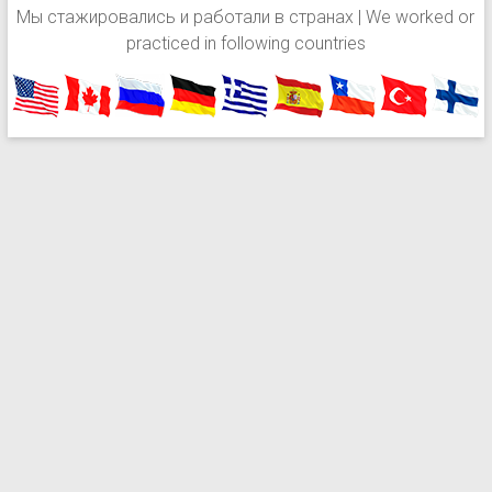
Мы стажировались и работали в странах | We worked or
practiced in following countries